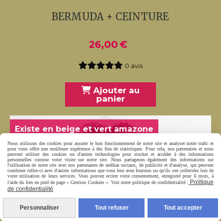
BERMUDA + CEINTURE
26,00
€
0 avis
Ajouter au
panier
Existe en beige et vert amazone
Nous utilisons des cookies pour assurer le bon fonctionnement de notre site et analyser notre trafic et
pour vous offrir une meilleure expérience à des fins de statistiques. Pour cela, nos partenaires et nous
peuvent utiliser des cookies ou d'autres technologies pour stocker et accéder à des informations
personnelles comme votre visite sur notre site. Nous partageons également des informations sur
l'utilisation de notre site avec nos partenaires de médias sociaux, de publicité et d'analyse, qui peuvent
combiner celles-ci avec d'autres informations que vous leur avez fournies ou qu'ils ont collectées lors de
votre utilisation de leurs services. Vous pouvez retirer votre consentement, enregistré pour 6 mois, à
Politique
l'aide du lien en pied de page « Gestion Cookies ». Voir notre politique de confidentialité :
de confidentialité
Personnaliser
Tout refuser
Tout accepter