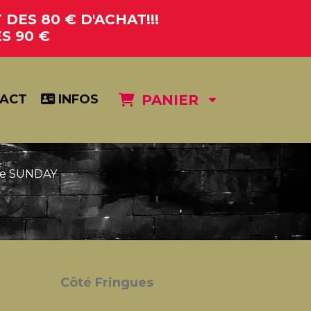
DES 80 € D'ACHAT!!!
S 90 €
ACT
INFOS
PANIER
le SUNDAY
Côté Fringues