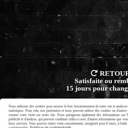

RETOU
Satisfaite ou re
15 jours pour chang
Nous utilisons des cookies pour assurer le bon fonctionnement de notre site et analyser n
statistiques. Pour cela, nos partenaires et nous peuvent utiliser des cookies ou d'autre
comme votre visite sur notre site. Nous partageons également des informations sur l'u
Mentions Légales
Conditions gé
publicité et d'analyse, qui peuvent combiner celles-ci avec d'autres informations que vous 
leurs services. Vous pouvez retirer votre consentement, enregistré pour 6 mois, à l'aid
confidentialité :
Politique de confidentialité