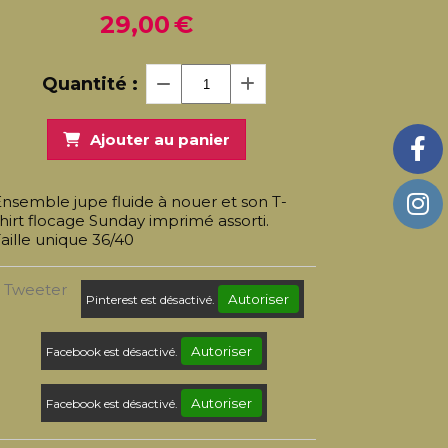
29,00
€
Quantité :
Ajouter au panier
nsemble jupe fluide à nouer et son T-
hirt flocage Sunday imprimé assorti.
aille unique 36/40
Tweeter
Autoriser
Pinterest est désactivé.
Autoriser
Facebook est désactivé.
Autoriser
Facebook est désactivé.