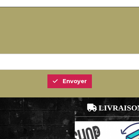
Envoyer

LIVRAISO