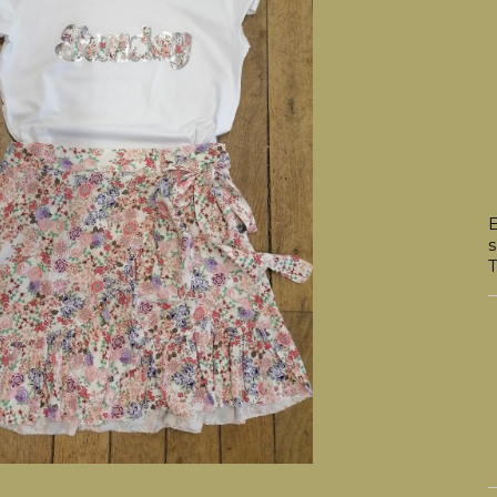
E
s
T