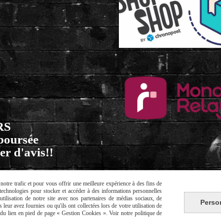
RS
mboursée
er d'avis!!
otre trafic et pour vous offrir une meilleure expérience à des fins de
s technologies pour stocker et accéder à des informations personnelles
tilisation de notre site avec nos partenaires de médias sociaux, de
nérales de vente
Politique de confi
Perso
leur avez fournies ou qu'ils ont collectées lors de votre utilisation de
e du lien en pied de page « Gestion Cookies ». Voir notre politique de
site internet