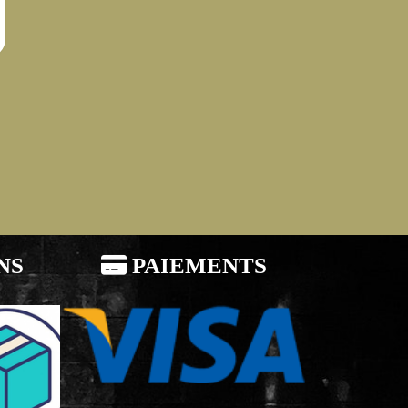
NS

PAIEMENTS