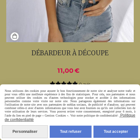
DÉBARDEUR À DÉCOUPE
11,00
€
0 avis
Nous utilisons des cookies pour assurer le bon fonctionnement de notre site et analyser notre trafic et
pour vous offrir une meilleure expérience à des fins de statistiques. Pour cela, nos partenaires et nous
peuvent utiliser des cookies ou d'autres technologies pour stocker et accéder à des informations
personnelles comme votre visite sur notre site. Nous partageons également des informations sur
l'utilisation de notre site avec nos partenaires de médias sociaux, de publicité et d'analyse, qui peuvent
Ajouter au
combiner celles-ci avec d'autres informations que vous leur avez fournies ou qu'ils ont collectées lors de
votre utilisation de leurs services. Vous pouvez retirer votre consentement, enregistré pour 6 mois, à
panier
Politique
l'aide du lien en pied de page « Gestion Cookies ». Voir notre politique de confidentialité :
de confidentialité
Personnaliser
Tout refuser
Tout accepter