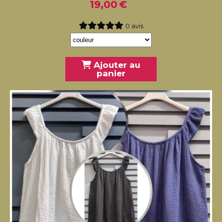
19,00
€
0 avis
Ajouter au
panier