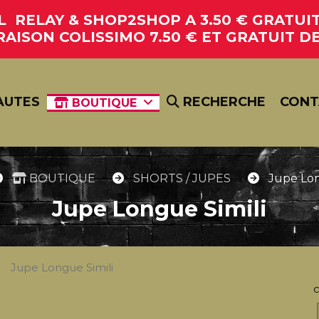
RELAY & SHOP2SHOP A 3.50 € GRATUIT 
RAISON COLISSIMO 7.50 € ET GRATUIT DE
AUTES
RECHERCHE
CONT
BOUTIQUE
BOUTIQUE
SHORTS / JUPES
Jupe Lon
Jupe Longue Simili
c