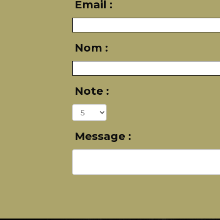
Email :
Nom :
Note :
Message :