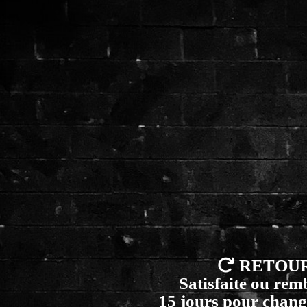

RETOU
Satisfaite ou re
15 jours pour chang