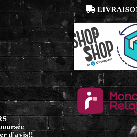

LIVRAISO
RS
mboursée
er d'avis!!