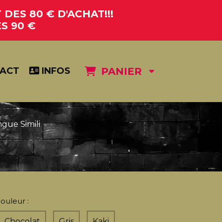
DES 80 € D'ACHAT!!!
S 90 €
ACT
INFOS
PANIER
gue Simili
ouleur :
Chocolat
Gris
Kaki