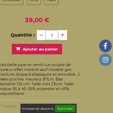
39,00
€
Quantité :
Ajouter au panier
rès belle jupe en simili cuir souple de
ouleur effet marbré sauf modèle gris.
einture léopard élastiquée et amovible. 2
raies poches. Hauteur 87cm. Bas
iamètre 110 cm. Taille mini 33cm. Taille
nique 36 à 40. 55% polyester et 45%
polyurethane.
Tweeter
Autoriser
Pinterest est désactivé.