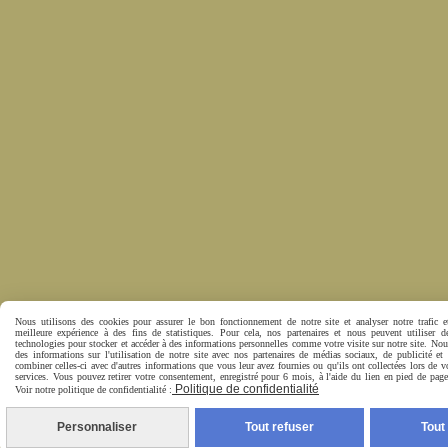
Nous utilisons des cookies pour assurer le bon fonctionnement de notre site et analyser notre trafic e
meilleure expérience à des fins de statistiques. Pour cela, nos partenaires et nous peuvent utiliser d
technologies pour stocker et accéder à des informations personnelles comme votre visite sur notre site. No
des informations sur l'utilisation de notre site avec nos partenaires de médias sociaux, de publicité et
combiner celles-ci avec d'autres informations que vous leur avez fournies ou qu'ils ont collectées lors de vo
services. Vous pouvez retirer votre consentement, enregistré pour 6 mois, à l'aide du lien en pied de pa
Politique de confidentialité
Voir notre politique de confidentialité :
Personnaliser
Tout refuser
Tout