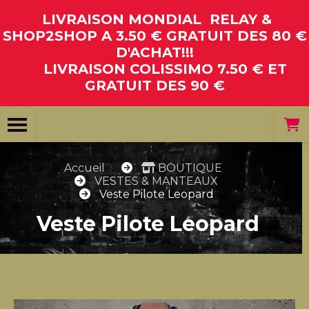
Panneau de gestion des cookies
LIVRAISON MONDIAL RELAY &
SHOP2SHOP A 3.50 € GRATUIT DES 80 €
D'ACHAT!!!
LIVRAISON COLISSIMO 7.50 € ET
GRATUIT DES 90 €
Accueil
BOUTIQUE
VESTES & MANTEAUX
Veste Pilote Leopard
Veste Pilote Leopard