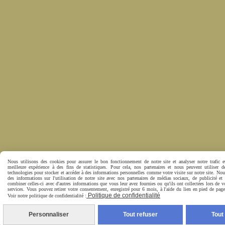
Nous utilisons des cookies pour assurer le bon fonctionnement de notre site et analyser notre trafic e
meilleure expérience à des fins de statistiques. Pour cela, nos partenaires et nous peuvent utiliser d
technologies pour stocker et accéder à des informations personnelles comme votre visite sur notre site. No
des informations sur l'utilisation de notre site avec nos partenaires de médias sociaux, de publicité et
combiner celles-ci avec d'autres informations que vous leur avez fournies ou qu'ils ont collectées lors de vo
services. Vous pouvez retirer votre consentement, enregistré pour 6 mois, à l'aide du lien en pied de pa
Politique de confidentialité
Voir notre politique de confidentialité :
Personnaliser
Tout refuser
Tout