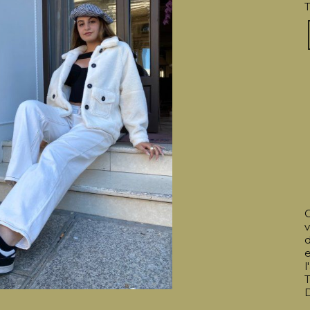
T
v
l
T
D