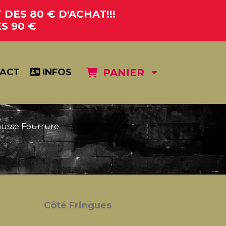
DES 80 € D'ACHAT!!!
S 90 €
ACT
INFOS
PANIER
ausse Fourrure
Côté Fringues