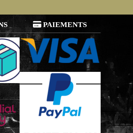
NS

PAIEMENTS