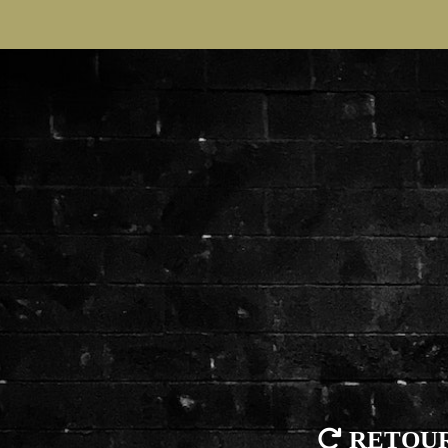

RETOU