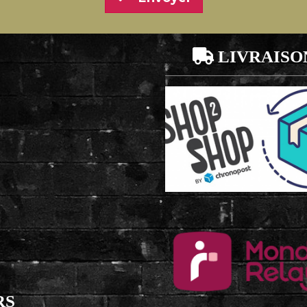

LIVRAISO
RS