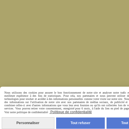
Nous utilisons des cookies pour assurer le bon fonctionnement de notre site et analyser notre trafic e
meilleure expérience à des fins de statistiques. Pour cela, nos partenaires et nous peuvent utiliser d
technologies pour stocker et accéder à des informations personnelles comme votre visite sur notre site. No
des informations sur l'utilisation de notre site avec nos partenaires de médias sociaux, de publicité et
combiner celles-ci avec d'autres informations que vous leur avez fournies ou qu'ils ont collectées lors de vo
services. Vous pouvez retirer votre consentement, enregistré pour 6 mois, à l'aide du lien en pied de pa
Politique de confidentialité
Voir notre politique de confidentialité :
Personnaliser
Tout refuser
Tout