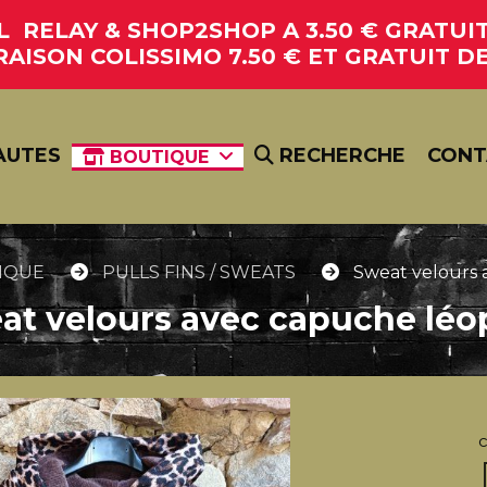
RELAY & SHOP2SHOP A 3.50 € GRATUIT 
RAISON COLISSIMO 7.50 € ET GRATUIT DE
AUTES
RECHERCHE
CONT
BOUTIQUE
IQUE
PULLS FINS / SWEATS
Sweat velours
eat velours avec capuche léo
c