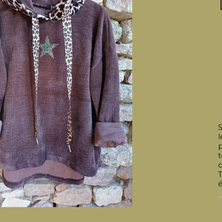
l
p
T
é