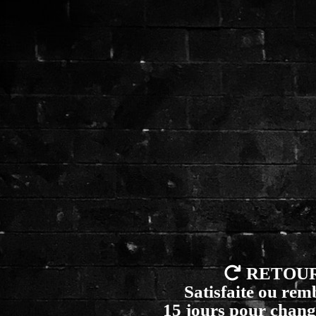

RETOU
Satisfaite ou re
15 jours pour chang