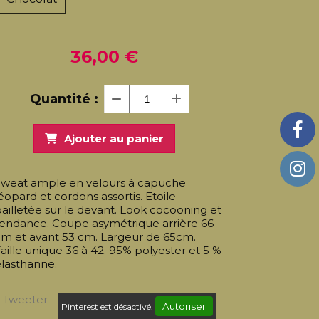
36,00
€
Quantité :
Ajouter au panier
Sweat ample en velours à capuche
éopard et cordons assortis. Etoile
ailletée sur le devant. Look cocooning et
tendance. Coupe asymétrique arrière 66
cm et avant 53 cm. Largeur de 65cm.
aille unique 36 à 42. 95% polyester et 5 %
lasthanne.
Tweeter
Autoriser
Pinterest est désactivé.