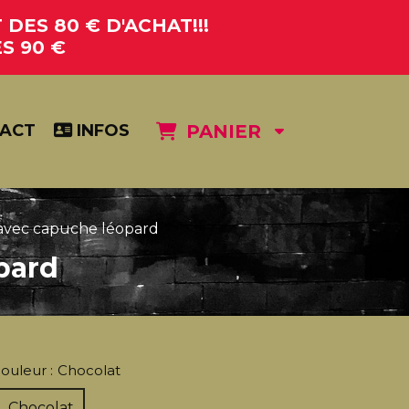
DES 80 € D'ACHAT!!!
S 90 €
ACT
INFOS
PANIER
 avec capuche léopard
pard
ouleur :
Chocolat
Chocolat