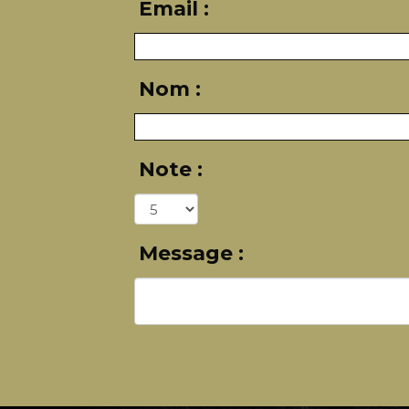
Email :
Nom :
Note :
Message :