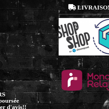

LIVRAISO
RS
mboursée
er d'avis!!