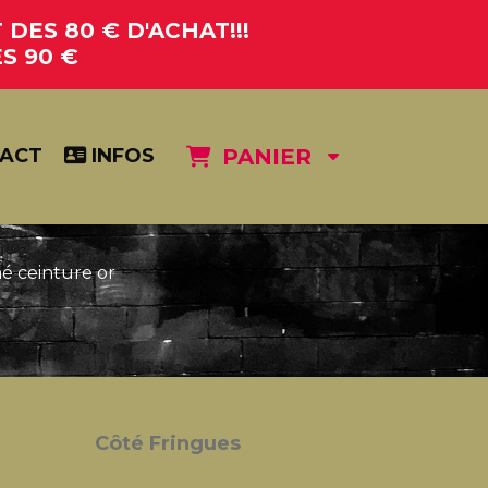
DES 80 € D'ACHAT!!!
S 90 €
ACT
INFOS
PANIER
né ceinture or
Côté Fringues