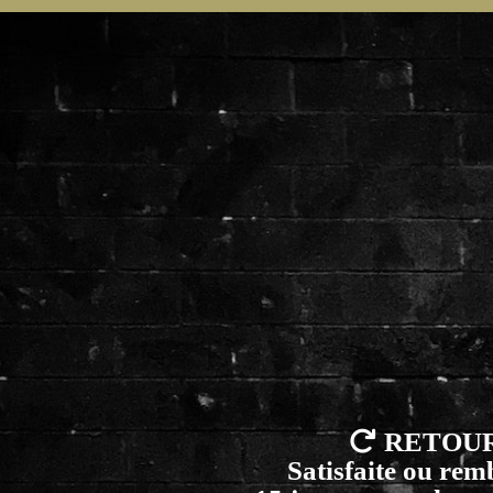

RETOU
Satisfaite ou re