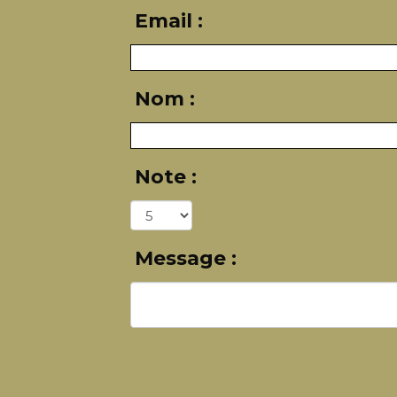
Email :
Nom :
Note :
Message :