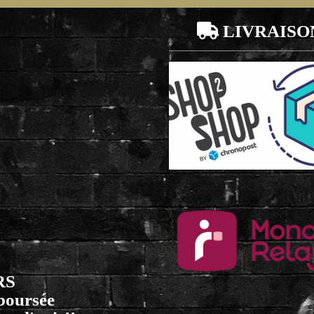

LIVRAISO
RS
mboursée