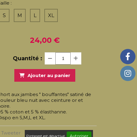
aille :
S
M
L
XL
24,00
€
Quantité :
Ajouter au panier
hort aux jambes " bouffantes" satiné de
ouleur bleu nuit avec ceinture or et
oire.
5 % coton et 5 % élasthanne.
ispo en S,M,L et XL.
Tweeter
Autoriser
Pinterest est désactivé.