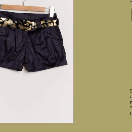
T
S
c
n
9
D