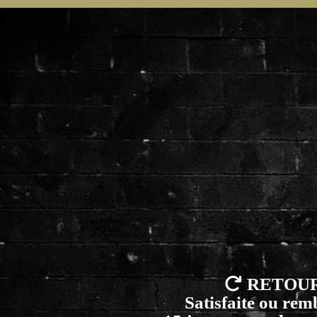

RETOU
Satisfaite ou re