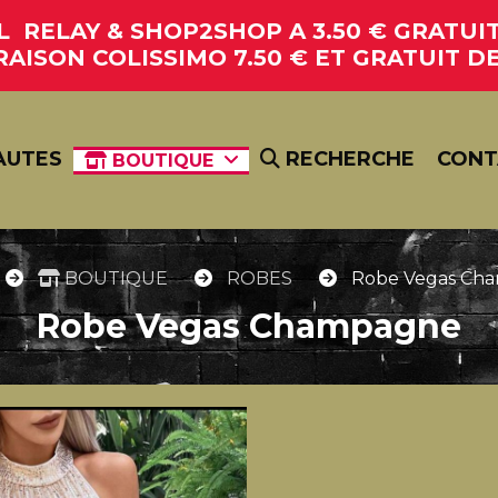
RELAY & SHOP2SHOP A 3.50 € GRATUIT 
RAISON COLISSIMO 7.50 € ET GRATUIT DE
AUTES
RECHERCHE
CONT
BOUTIQUE
BOUTIQUE
ROBES
Robe Vegas Ch
Robe Vegas Champagne