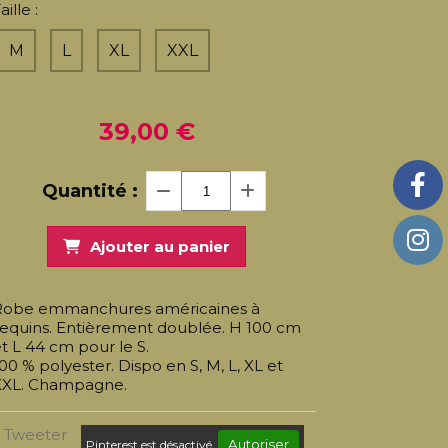
aille :
M
L
XL
XXL
39,00
€
Quantité :
Ajouter au panier
Robe emmanchures américaines à
sequins. Entièrement doublée. H 100 cm
t L 44 cm pour le S.
00 % polyester. Dispo en S, M, L, XL et
XXL. Champagne.
Tweeter
Autoriser
Pinterest est désactivé.