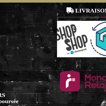

LIVRAISO
RS
mboursée