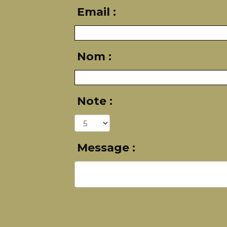
Email :
Nom :
Note :
Message :