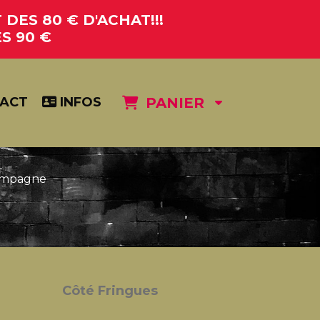
DES 80 € D'ACHAT!!!
S 90 €
ACT
INFOS
PANIER
ampagne
Côté Fringues