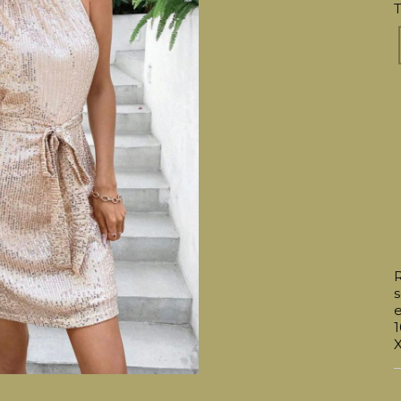
T
e
1