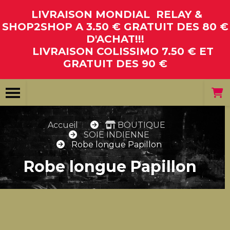
Panneau de gestion des cookies
LIVRAISON MONDIAL RELAY &
SHOP2SHOP A 3.50 € GRATUIT DES 80 €
D'ACHAT!!!
LIVRAISON COLISSIMO 7.50 € ET
GRATUIT DES 90 €
Accueil
BOUTIQUE
SOIE INDIENNE
Robe longue Papillon
Robe longue Papillon