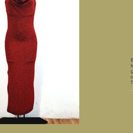
B
l
g
c