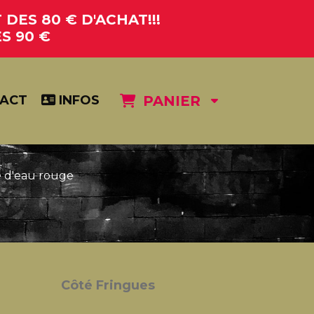
DES 80 € D'ACHAT!!!
S 90 €
ACT
INFOS
PANIER
 d'eau rouge
Côté Fringues