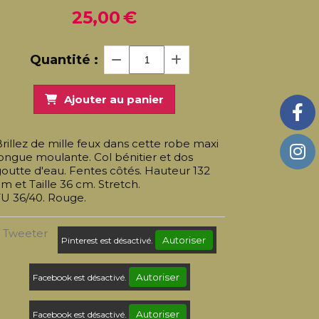
25,00
€
Quantité :
Ajouter au panier
rillez de mille feux dans cette robe maxi
ongue moulante. Col bénitier et dos
outte d'eau. Fentes côtés. Hauteur 132
m et Taille 36 cm. Stretch.
TU 36/40. Rouge.
Tweeter
Autoriser
Pinterest est désactivé.
Autoriser
Facebook est désactivé.
Autoriser
Facebook est désactivé.