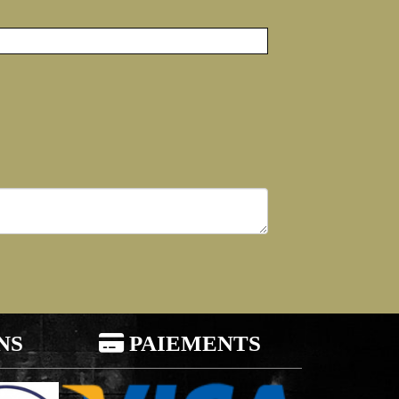
NS

PAIEMENTS