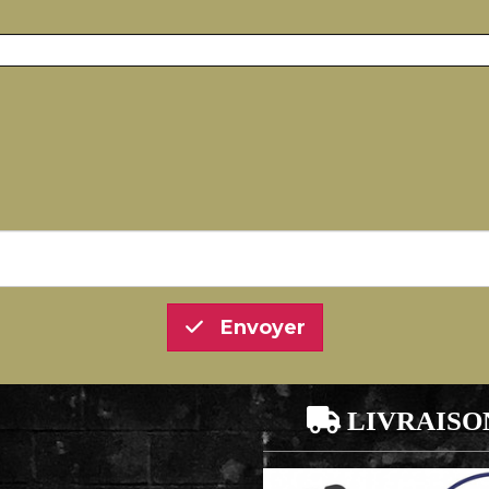
Envoyer

LIVRAISO