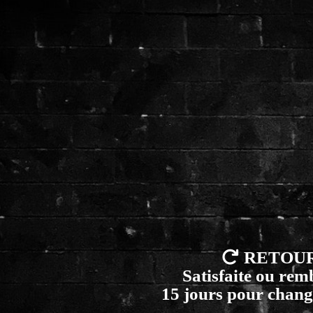

RETOU
Satisfaite ou re
15 jours pour chang