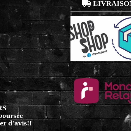

LIVRAISO
RS
mboursée
er d'avis!!