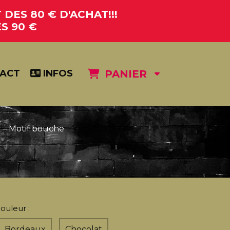
DES 80 € D'ACHAT!!!
S 90 €
ACT
INFOS
PANIER
k – Motif bouche
ouleur :
Bordeaux
Chocolat