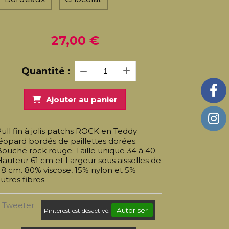
27,00
€
Quantité :
Ajouter au panier
ull fin à jolis patchs ROCK en Teddy
éopard bordés de paillettes dorées.
ouche rock rouge. Taille unique 34 à 40.
auteur 61 cm et Largeur sous aisselles de
8 cm. 80% viscose, 15% nylon et 5%
utres fibres.
Tweeter
Autoriser
Pinterest est désactivé.