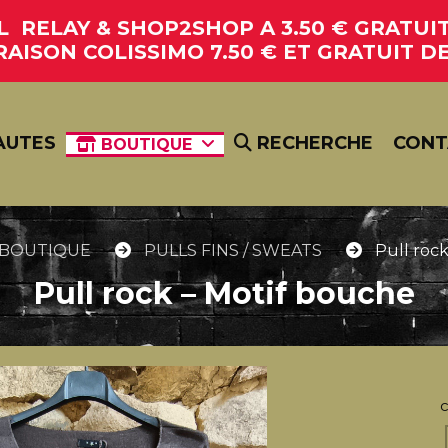
RELAY & SHOP2SHOP A 3.50 € GRATUIT 
RAISON COLISSIMO 7.50 € ET GRATUIT DE
AUTES
RECHERCHE
CONT
BOUTIQUE
BOUTIQUE
PULLS FINS / SWEATS
Pull roc
Pull rock – Motif bouche
c