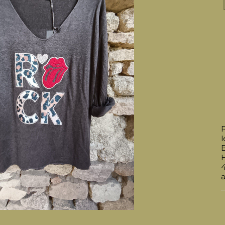
P
l
B
H
4
a