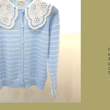
P
e
3
T