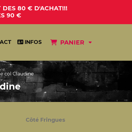
DES 80 € D'ACHAT!!!
S 90 €
ACT
INFOS
PANIER
e col Claudine
udine
Côté Fringues