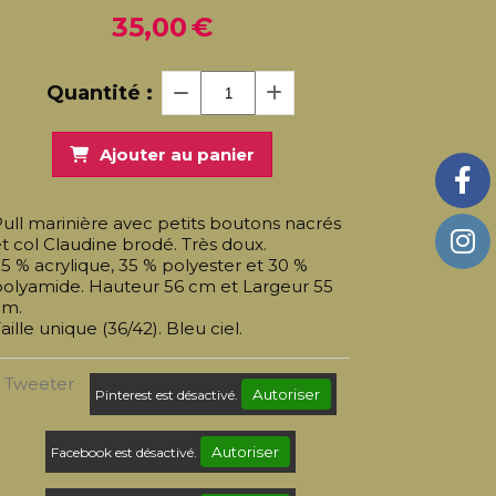
35,00
€
Quantité :
Ajouter au panier
ull marinière avec petits boutons nacrés
t col Claudine brodé. Très doux.
5 % acrylique, 35 % polyester et 30 %
polyamide. Hauteur 56 cm et Largeur 55
cm.
aille unique (36/42). Bleu ciel.
Tweeter
Autoriser
Pinterest est désactivé.
Autoriser
Facebook est désactivé.