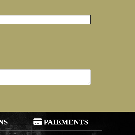
NS

PAIEMENTS