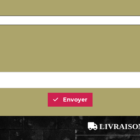
Envoyer

LIVRAISO