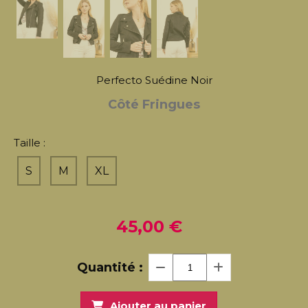
Perfecto Suédine Noir
Côté Fringues
Taille :
S
M
XL
45,00
€
Quantité :
Ajouter au panier