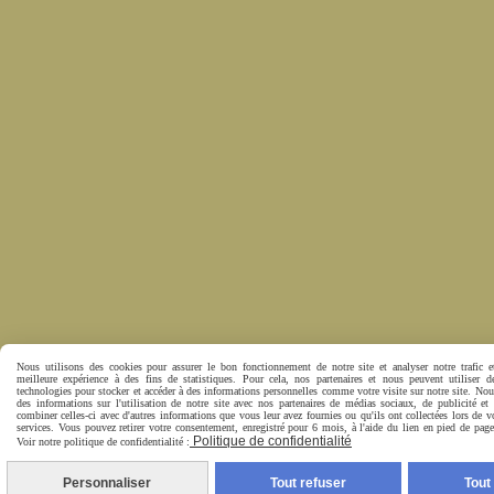
Nous utilisons des cookies pour assurer le bon fonctionnement de notre site et analyser notre trafic e
meilleure expérience à des fins de statistiques. Pour cela, nos partenaires et nous peuvent utiliser d
technologies pour stocker et accéder à des informations personnelles comme votre visite sur notre site. No
des informations sur l'utilisation de notre site avec nos partenaires de médias sociaux, de publicité et
combiner celles-ci avec d'autres informations que vous leur avez fournies ou qu'ils ont collectées lors de vo
services. Vous pouvez retirer votre consentement, enregistré pour 6 mois, à l'aide du lien en pied de pa
Politique de confidentialité
Voir notre politique de confidentialité :
Personnaliser
Tout refuser
Tout