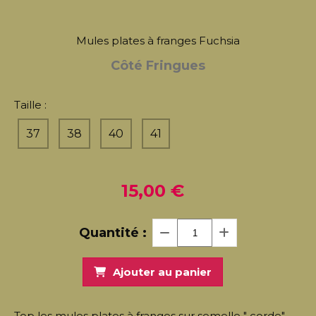
Mules plates à franges Fuchsia
Côté Fringues
Taille :
37
38
40
41
15,00
€
Quantité :
Ajouter au panier
Top les mules plates à franges sur semelle " corde"