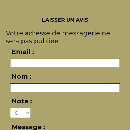
LAISSER UN AVIS
Votre adresse de messagerie ne
sera pas publiée.
Email :
Nom :
Note :
Message :