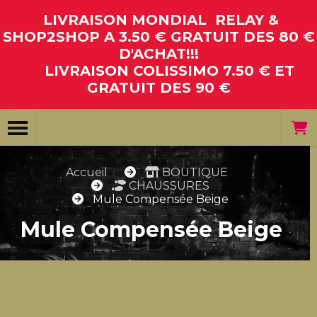
Panneau de gestion des cookies
LIVRAISON MONDIAL RELAY &
SHOP2SHOP A 3.50 € GRATUIT DES 80 €
D'ACHAT!!!
LIVRAISON COLISSIMO 7.50 € ET
GRATUIT DES 90 €
Accueil
BOUTIQUE
CHAUSSURES
Mule Compensée Beige
Mule Compensée Beige