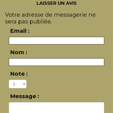
LAISSER UN AVIS
Votre adresse de messagerie ne
sera pas publiée.
Email :
Nom :
Note :
Message :