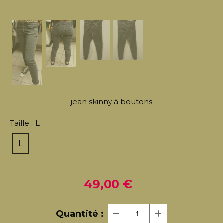
jean skinny à boutons
Taille :
L
L
49,00
€
Quantité :