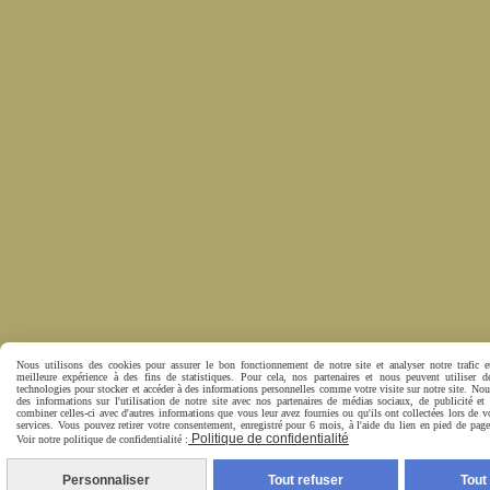
Nous utilisons des cookies pour assurer le bon fonctionnement de notre site et analyser notre trafic e
meilleure expérience à des fins de statistiques. Pour cela, nos partenaires et nous peuvent utiliser d
technologies pour stocker et accéder à des informations personnelles comme votre visite sur notre site. No
des informations sur l'utilisation de notre site avec nos partenaires de médias sociaux, de publicité et
combiner celles-ci avec d'autres informations que vous leur avez fournies ou qu'ils ont collectées lors de vo
services. Vous pouvez retirer votre consentement, enregistré pour 6 mois, à l'aide du lien en pied de pa
Politique de confidentialité
Voir notre politique de confidentialité :
Personnaliser
Tout refuser
Tout