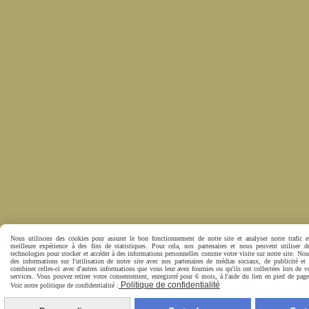
Nous utilisons des cookies pour assurer le bon fonctionnement de notre site et analyser notre trafic e
meilleure expérience à des fins de statistiques. Pour cela, nos partenaires et nous peuvent utiliser d
technologies pour stocker et accéder à des informations personnelles comme votre visite sur notre site. No
des informations sur l'utilisation de notre site avec nos partenaires de médias sociaux, de publicité et
combiner celles-ci avec d'autres informations que vous leur avez fournies ou qu'ils ont collectées lors de vo
services. Vous pouvez retirer votre consentement, enregistré pour 6 mois, à l'aide du lien en pied de pa
Politique de confidentialité
Voir notre politique de confidentialité :