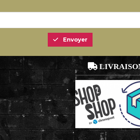
Envoyer

LIVRAISO