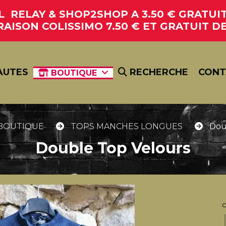
RELAY & SHOP2SHOP A 3.50 € GRATUIT 
RAISON COLISSIMO 7.50 € ET GRATUIT DE
AUTES
RECHERCHE
CONT
BOUTIQUE
BOUTIQUE
TOPS MANCHES LONGUES
Dou
Double Top Velours
c