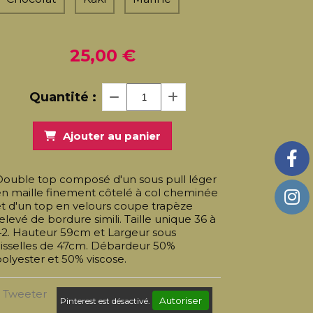
25,00
€
Quantité :
Ajouter au panier
Double top composé d'un sous pull léger
n maille finement côtelé à col cheminée
t d'un top en velours coupe trapèze
elevé de bordure simili. Taille unique 36 à
42. Hauteur 59cm et Largeur sous
aisselles de 47cm. Débardeur 50%
olyester et 50% viscose.
Tweeter
Autoriser
Pinterest est désactivé.