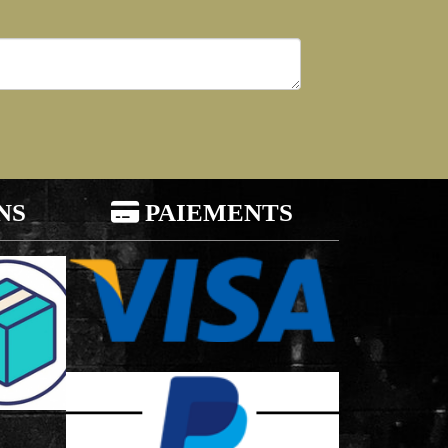
NS

PAIEMENTS