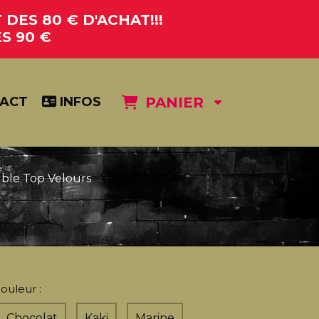
DES 80 € D'ACHAT!!!
S 90 €
ACT
INFOS
PANIER
ble Top Velours
ouleur :
Chocolat
Kaki
Marine