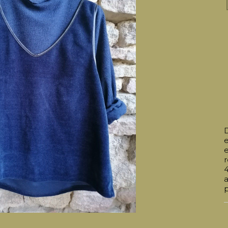
e
e
r
p