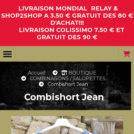
Panneau de gestion des cookies
LIVRAISON MONDIAL RELAY &
SHOP2SHOP A 3.50 € GRATUIT DES 80 €
D'ACHAT!!!
LIVRAISON COLISSIMO 7.50 € ET
GRATUIT DES 90 €
Accueil
BOUTIQUE
COMBINAiSONS / SALOPETTES
Combishort Jean
Combishort Jean