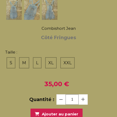
Combishort Jean
Côté Fringues
Taille :
S
M
L
XL
XXL
35,00
€
Quantité :
Ajouter au panier