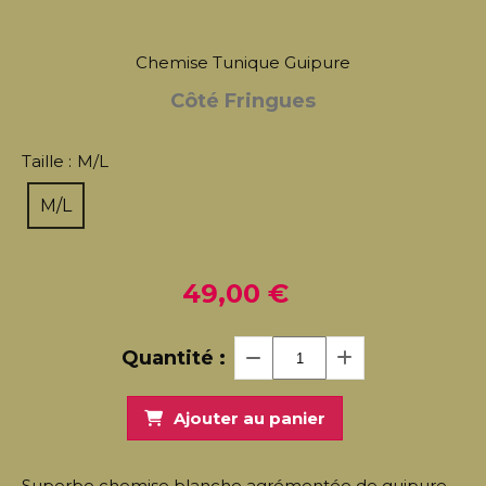
Chemise Tunique Guipure
Côté Fringues
Taille :
M/L
M/L
49,00
€
Quantité :
Ajouter au panier
Superbe chemise blanche agrémentée de guipure