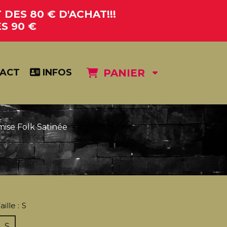
DES 80 € D'ACHAT!!!
S 90 €
ACT
INFOS
PANIER
ise Folk Satinée
aille :
S
S