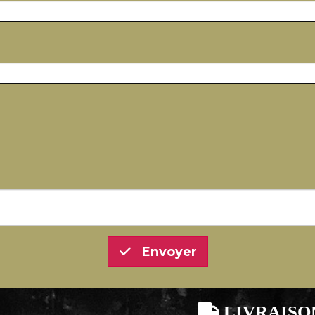
Envoyer

LIVRAISO