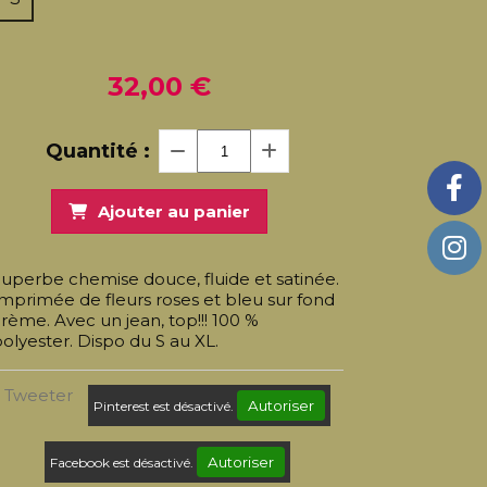
32,00
€
Quantité :
Ajouter au panier
uperbe chemise douce, fluide et satinée.
mprimée de fleurs roses et bleu sur fond
rème. Avec un jean, top!!! 100 %
olyester. Dispo du S au XL.
Tweeter
Autoriser
Pinterest est désactivé.
Autoriser
Facebook est désactivé.