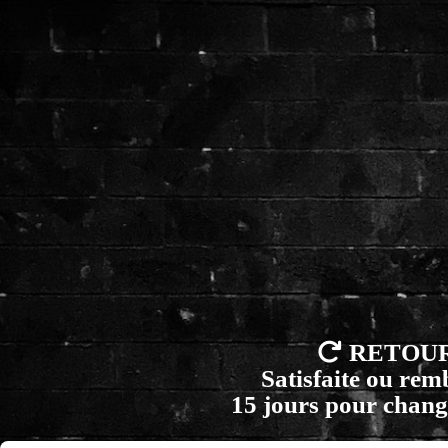

RETOU
Satisfaite ou re
15 jours pour chang