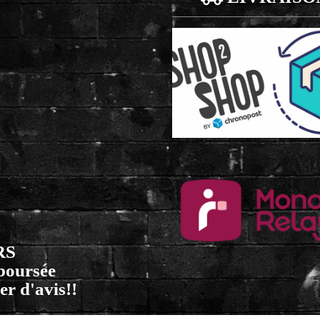
RS
mboursée
er d'avis!!