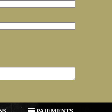
NS

PAIEMENTS