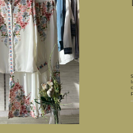
S
I
c
p