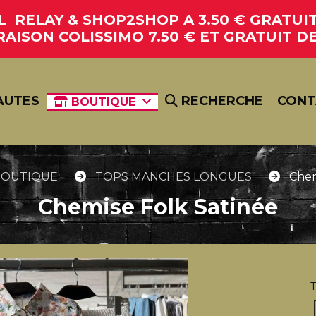
RELAY & SHOP2SHOP A 3.50 € GRATUIT 
RAISON COLISSIMO 7.50 € ET GRATUIT DE
AUTES
RECHERCHE
CONT
BOUTIQUE
BOUTIQUE
TOPS MANCHES LONGUES
Chem
Chemise Folk Satinée
T