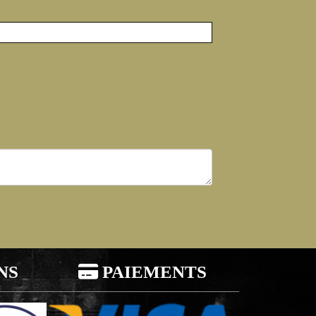
NS

PAIEMENTS