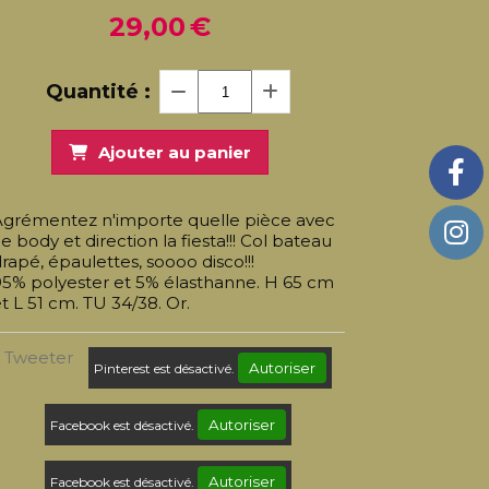
29,00
€
Quantité :
Ajouter au panier
Agrémentez n'importe quelle pièce avec
e body et direction la fiesta!!! Col bateau
rapé, épaulettes, soooo disco!!!
95% polyester et 5% élasthanne. H 65 cm
t L 51 cm. TU 34/38. Or.
Tweeter
Autoriser
Pinterest est désactivé.
Autoriser
Facebook est désactivé.
Autoriser
Facebook est désactivé.