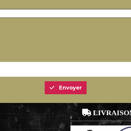
Envoyer

LIVRAISO