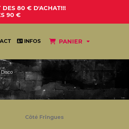
DES 80 € D'ACHAT!!!
S 90 €
ACT
INFOS
PANIER
 Disco
Côté Fringues