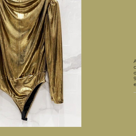
c
d
e