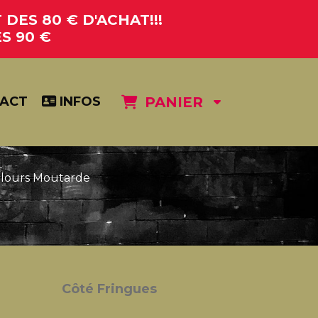
DES 80 € D'ACHAT!!!
S 90 €
ACT
INFOS
PANIER
elours Moutarde
Côté Fringues