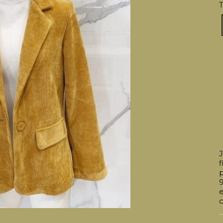
T
J
f
e