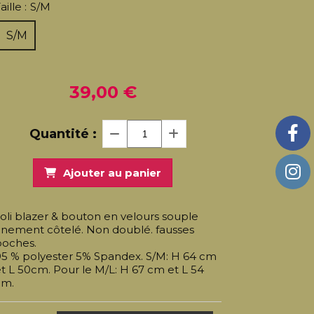
aille :
S/M
S/M
39,00
€
Quantité :
Ajouter au panier
oli blazer & bouton en velours souple
inement côtelé. Non doublé. fausses
poches.
95 % polyester 5% Spandex. S/M: H 64 cm
t L 50cm. Pour le M/L: H 67 cm et L 54
cm.