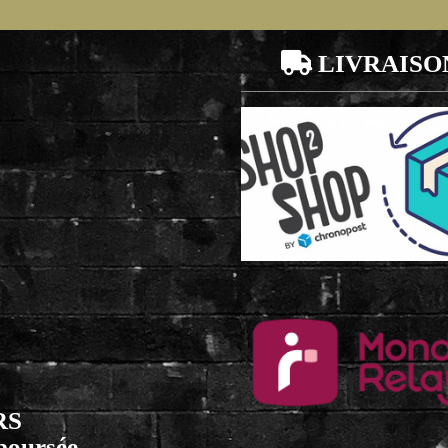

LIVRAISO
RS
mboursée