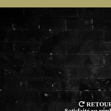

RETOU
Satisfaite ou re