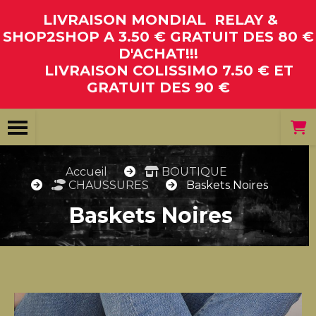
Panneau de gestion des cookies
LIVRAISON MONDIAL RELAY &
SHOP2SHOP A 3.50 € GRATUIT DES 80 €
D'ACHAT!!!
LIVRAISON COLISSIMO 7.50 € ET
GRATUIT DES 90 €
Accueil
BOUTIQUE
CHAUSSURES
Baskets Noires
Baskets Noires